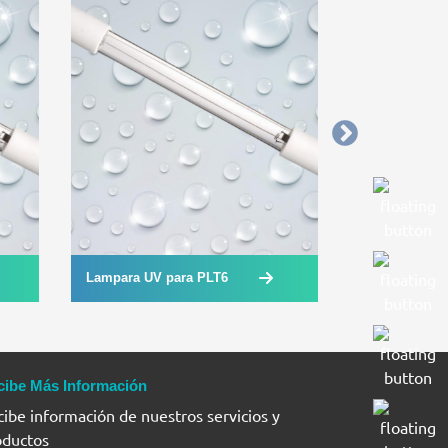
Lampara UV para PLT6
Lampara UV 
cibe Más Información
ibe información de nuestros servicios y
oductos