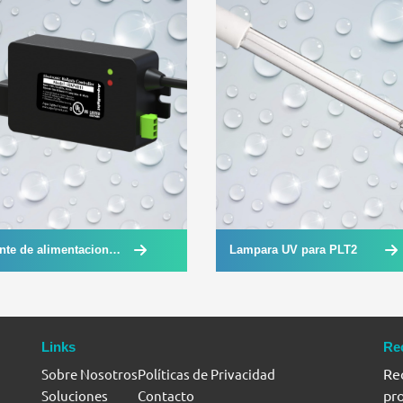
nte de alimentacion
Lampara UV para PLT2
a PLT12
Links
Re
Rec
Sobre Nosotros
Políticas de Privacidad
pr
Soluciones
Contacto