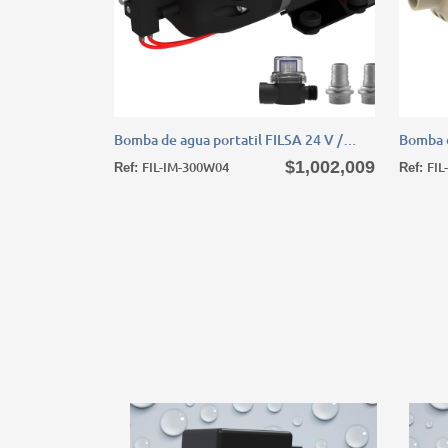
Bomba de agua portatil FILSA 24 V / 300w / 25 
Bomba 
Bomba de agua portatil FILSA 24 V /
Bomba d
300w / 25 LPM, 1,0 Mpa con presostato /
incendi
$1,002,009
FIL-IM-300W04
FIL
Ref:
Ref:
Valvula Viton-F
Acero i