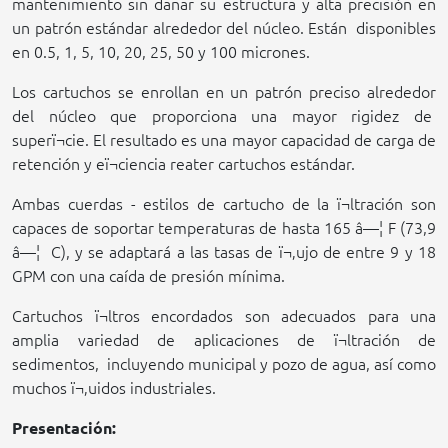
mantenimiento sin dañar su estructura y alta precisión en
un patrón estándar alrededor del núcleo. Están
disponibles
en 0.5, 1, 5, 10,
20,
25,
50
y 100 micrones.
Los cartuchos se enrollan en un patrón preciso alrededor
del núcleo que proporciona una mayor rigidez de
superï¬cie. El resultado es una mayor capacidad de carga de
retención y eï¬ciencia reater cartuchos estándar.
Ambas cuerdas - estilos de cartucho de la ï¬ltración son
capaces de soportar temperaturas de hasta 165 â—¦ F (73,9
â—¦
C), y se adaptará a las tasas de ï¬‚ujo de entre 9 y 18
GPM con una caída de presión mínima.
Cartuchos ï¬ltros encordados son adecuados para una
amplia variedad de aplicaciones de ï¬ltración de
sedimentos,
incluyendo municipal y pozo de agua, así como
muchos ï¬‚uidos industriales.
Presentación: