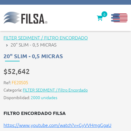
0
Inicio
FILTER SEDIMENT / FILTRO ENCORDADO
20" SLIM - 0,5 MICRAS
Nuestras Soluciones
20" SLIM - 0,5 MICRAS
Productos
$52,642
Filter caps
FE20S05
Ref:
Contáctenos
Categoría:
FILTER SEDIMENT / Filtro Encordado
Disponibilidad:
2000 unidades
gerencia@filsawater.com
FILTRO ENCORDADO FILSA
Login
https://www.youtube.com/watch?v=GyVVHmgGgaU