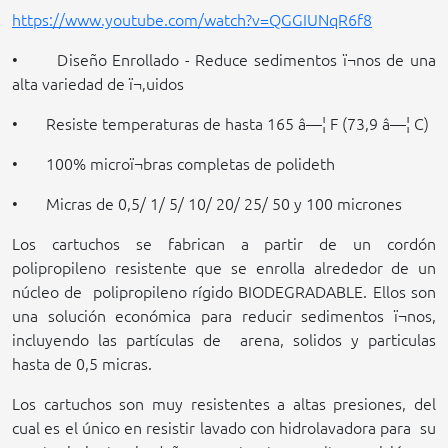
https://www.youtube.com/watch?v=QGGIUNqR6f8
• Diseño Enrollado - Reduce sedimentos ï¬nos de una
alta variedad de ï¬‚uidos
• Resiste temperaturas de hasta 165 â—¦ F (73,9 â—¦ C)
• 100% microï¬bras completas de polideth
• Micras de 0,5/ 1/ 5/ 10/
20/
25/
50
y 100 micrones
Los cartuchos se fabrican a partir de un cordón
polipropileno resistente que se enrolla alrededor de un
núcleo de
polipropileno rígido
BIODEGRADABLE
. Ellos son
una solución económica para reducir sedimentos ï¬nos,
incluyendo las partículas de
arena, solidos y particulas
hasta de 0,5 micras.
Los cartuchos son muy resistentes a altas presiones, del
cual es el único en resistir lavado con hidrolavadora para
su