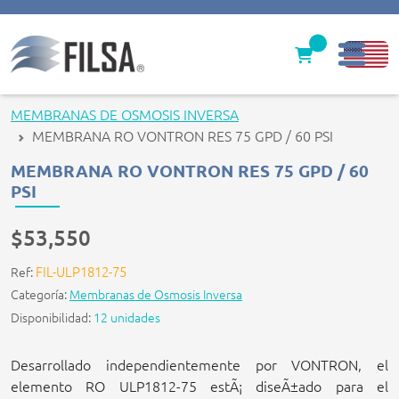
Inicio
MEMBRANAS DE OSMOSIS INVERSA
MEMBRANA RO VONTRON RES 75 GPD / 60 PSI
Nuestras Soluciones
MEMBRANA RO VONTRON RES 75 GPD / 60
Productos
PSI
Filter caps
$53,550
Contáctenos
FIL-ULP1812-75
Ref:
Categoría:
Membranas de Osmosis Inversa
gerencia@filsawater.com
Disponibilidad:
12 unidades
Desarrollado independientemente por VONTRON, el
Login
elemento RO ULP1812-75 estÃ¡ diseÃ±ado para el