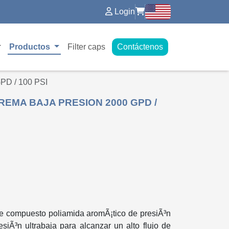
Login
Productos
Filter caps
Contáctenos
D / 100 PSI
EMA BAJA PRESION 2000 GPD /
 compuesto poliamida aromÃ¡tico de presiÃ³n
iÃ³n ultrabaja para alcanzar un alto flujo de