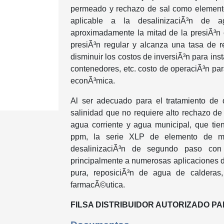
permeado y rechazo de sal como elemento
aplicable a la desalinizaciÃ³n de a
aproximadamente la mitad de la presiÃ³n
presiÃ³n regular y alcanza una tasa de 
disminuir los costos de inversiÃ³n para in
contenedores, etc. costo de operaciÃ³n par
econÃ³mica.
Al ser adecuado para el tratamiento de 
salinidad que no requiere alto rechazo de
agua corriente y agua municipal, que tie
ppm, la serie XLP de elemento de me
desalinizaciÃ³n de segundo paso co
principalmente a numerosas aplicaciones 
pura, reposiciÃ³n de agua de calderas
farmacÃ©utica
.
FILSA DISTRIBUIDOR AUTORIZADO P