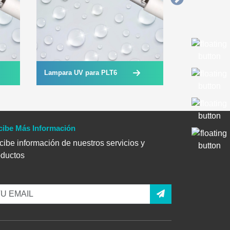
Lampara UV para PLT6
Lampara UV 
cibe Más Información
ibe información de nuestros servicios y
oductos