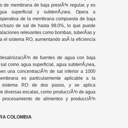
 de membrana de baja presiÃ³n regular, y es
gua superficial y subterrÃ¡nea. Opera a
 operativa de la membrana compuesta de baja
rechazo de sal de hasta 99.0%, lo que puede
stalaciones relevantes como bombas, tuberÃ­as y
a el sistema RO, aumentando asÃ­ la eficiencia
desalinizaciÃ³n de fuentes de agua con baja
 sal como agua superficial, agua subterrÃ¡nea,
nen una concentraciÃ³n de sal inferior a 1000
mbrana es particularmente aplicable a la
n sistema RO de dos pasos, y se aplica
de diversas escalas, como producciÃ³n de agua
, procesamiento de alimentos y producciÃ³n
ARA COLOMBIA