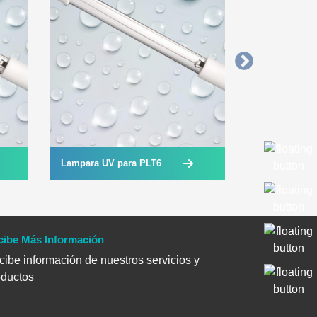
Lampara UV para PLT6
Lampara UV 
cibe Más Información
ibe información de nuestros servicios y
oductos