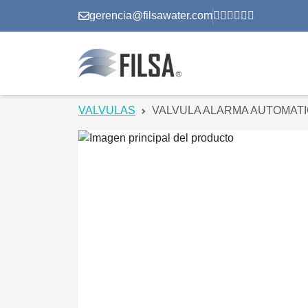
gerencia@filsawater.com
VALVULAS
VALVULA ALARMA AUTOMAT