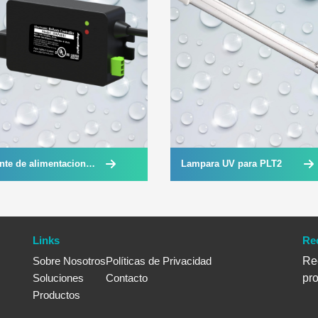
nte de alimentacion
Lampara UV para PLT2
a PLT12
Links
Re
Sobre Nosotros
Políticas de Privacidad
Rec
Soluciones
Contacto
pr
Productos