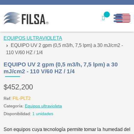
Inicio
EQUIPOS ULTRAVIOLETA
EQUIPO UV 2 gpm (0,5 m3/h, 7,5 lpm) a 30 mJ/cm2 -
Nuestras Soluciones
110 V/60 HZ / 1/4
Productos
EQUIPO UV 2 gpm (0,5 m3/h, 7,5 lpm) a 30
mJ/cm2 - 110 V/60 HZ / 1/4
Filter caps
$452,200
Contáctenos
FIL-PLT2
Ref:
gerencia@filsawater.com
Categoría:
Equipos ultravioleta
Disponibilidad:
1 unidades
Login
Son equipos cuya tecnología permite tomar la humedad del