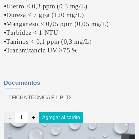
•
Hierro < 0,3 ppm (0,3 mg/L)
•
Dureza < 7
gpg
(120 mg/L)
•
Manganeso < 0,05 ppm (0,05 mg/L)
•
Turbidez < 1 NTU
•
Taninos < 0,1 ppm (0,3 mg/L)
•
Transmitancia UV >75 %
Documentos
FICHA TECNICA FIL-PLT2
-
+
Agregar al carrito