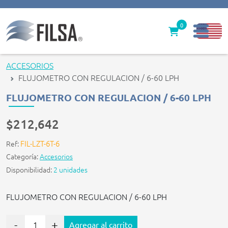
0
Inicio
ACCESORIOS
FLUJOMETRO CON REGULACION / 6-60 LPH
Nuestras Soluciones
FLUJOMETRO CON REGULACION / 6-60 LPH
Productos
$212,642
Filter caps
FIL-LZT-6T-6
Ref:
Contáctenos
Categoría:
Accesorios
Disponibilidad:
2 unidades
gerencia@filsawater.com
FLUJOMETRO CON REGULACION / 6-60 LPH
Login
-
+
Agregar al carrito