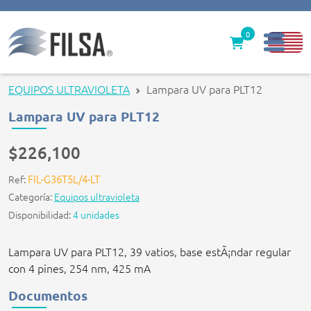
0
Inicio
EQUIPOS ULTRAVIOLETA
Lampara UV para PLT12
Nuestras Soluciones
Lampara UV para PLT12
Productos
$226,100
Filter caps
FIL-G36T5L/4-LT
Ref:
Categoría:
Equipos ultravioleta
Contáctenos
Disponibilidad:
4 unidades
gerencia@filsawater.com
Lampara UV para PLT12, 39 vatios, base estÃ¡ndar regular
con 4 pines, 254 nm, 425 mA
Login
Documentos