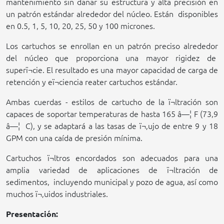
mantenimiento sin dañar su estructura y alta precisión en
un patrón estándar alrededor del núcleo. Están
disponibles
en 0.5, 1, 5, 10,
20,
25,
50
y 100 micrones.
Los cartuchos se enrollan en un patrón preciso alrededor
del núcleo que proporciona una mayor rigidez de
superï¬cie. El resultado es una mayor capacidad de carga de
retención y eï¬ciencia reater cartuchos estándar.
Ambas cuerdas - estilos de cartucho de la ï¬ltración son
capaces de soportar temperaturas de hasta 165 â—¦ F (73,9
â—¦
C), y se adaptará a las tasas de ï¬‚ujo de entre 9 y 18
GPM con una caída de presión mínima.
Cartuchos ï¬ltros encordados son adecuados para una
amplia variedad de aplicaciones de ï¬ltración de
sedimentos,
incluyendo municipal y pozo de agua, así como
muchos ï¬‚uidos industriales.
Presentación: