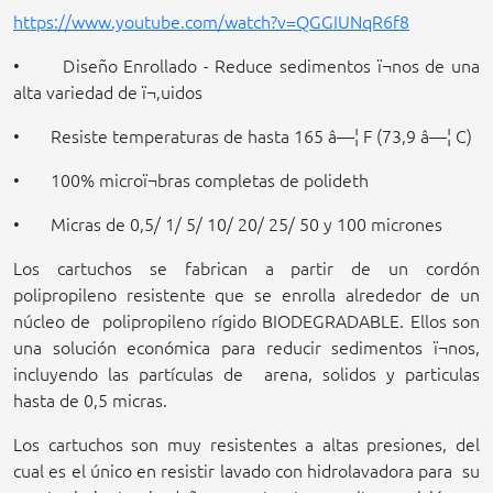
https://www.youtube.com/watch?v=QGGIUNqR6f8
• Diseño Enrollado - Reduce sedimentos ï¬nos de una
alta variedad de ï¬‚uidos
• Resiste temperaturas de hasta 165 â—¦ F (73,9 â—¦ C)
• 100% microï¬bras completas de polideth
• Micras de 0,5/ 1/ 5/ 10/
20/
25/
50
y 100 micrones
Los cartuchos se fabrican a partir de un cordón
polipropileno resistente que se enrolla alrededor de un
núcleo de
polipropileno rígido
BIODEGRADABLE
. Ellos son
una solución económica para reducir sedimentos ï¬nos,
incluyendo las partículas de
arena, solidos y particulas
hasta de 0,5 micras.
Los cartuchos son muy resistentes a altas presiones, del
cual es el único en resistir lavado con hidrolavadora para
su