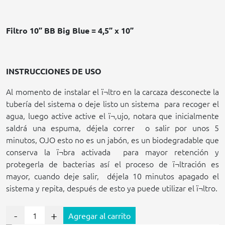
Filtro 10” BB Big Blue = 4,5” x 10
”
INSTRUCCIONES DE USO
Al momento de instalar el ï¬ltro en la carcaza desconecte la
tubería del sistema o deje listo un sistema
para recoger el
agua, luego active active el ï¬‚ujo, notara que inicialmente
saldrá una espuma, déjela correr
o salir por unos 5
minutos, OJO esto no es un jabón, es un biodegradable que
conserva la ï¬bra activada
para mayor retención y
protegerla de bacterias así el proceso de ï¬ltración es
mayor, cuando deje salir,
déjela 10 minutos apagado el
sistema y repita, después de esto ya puede utilizar el ï¬ltro.
-
+
Agregar al carrito