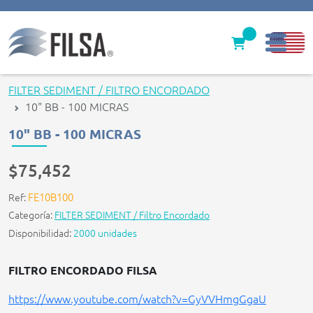
Inicio
FILTER SEDIMENT / FILTRO ENCORDADO
10" BB - 100 MICRAS
Nuestras Soluciones
10" BB - 100 MICRAS
Productos
$75,452
Filter caps
FE10B100
Ref:
Contáctenos
Categoría:
FILTER SEDIMENT / Filtro Encordado
Disponibilidad:
2000 unidades
gerencia@filsawater.com
FILTRO ENCORDADO FILSA
Login
https://www.youtube.com/watch?v=GyVVHmgGgaU