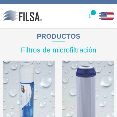
Inicio
PRODUCTOS
Nuestras Soluciones
Filtros de microfiltración
Productos
Filter caps
Contáctenos
gerencia@filsawater.com
Login