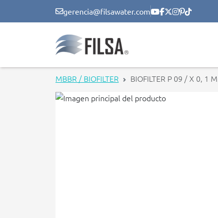
gerencia@filsawater.com
MBBR / BIOFILTER
BIOFILTER P 09 / X 0, 1 