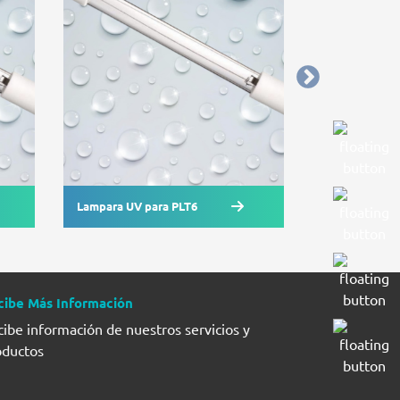
Lampara UV para PLT6
Lampara UV p
cibe Más Información
ibe información de nuestros servicios y
oductos