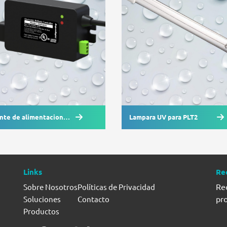
nte de alimentacion
Lampara UV para PLT2
a PLT12
Links
Re
Rec
Sobre Nosotros
Políticas de Privacidad
pr
Soluciones
Contacto
Productos