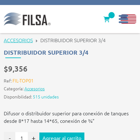
Inicio
ACCESORIOS
DISTRIBUIDOR SUPERIOR 3/4
Nuestras Soluciones
DISTRIBUIDOR SUPERIOR 3/4
Productos
$9,356
Filter caps
FIL-TOP01
Ref:
Categoría:
Accesorios
Contáctenos
Disponibilidad:
515 unidades
gerencia@filsawater.com
Difusor o distribuidor superior para conexión de tanques
desde 8*17 hasta 14*65, conexión de ¾”
Login
-
+
Agregar al carrito