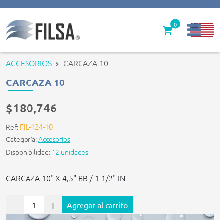
0
Inicio
ACCESORIOS
CARCAZA 10
Nuestras Soluciones
CARCAZA 10
Productos
$180,746
Filter caps
FIL-124-10
Ref:
Categoría:
Accesorios
Contáctenos
Disponibilidad:
12 unidades
gerencia@filsawater.com
CARCAZA 10" X 4,5" BB / 1 1/2" IN
Login
-
+
Agregar al carrito