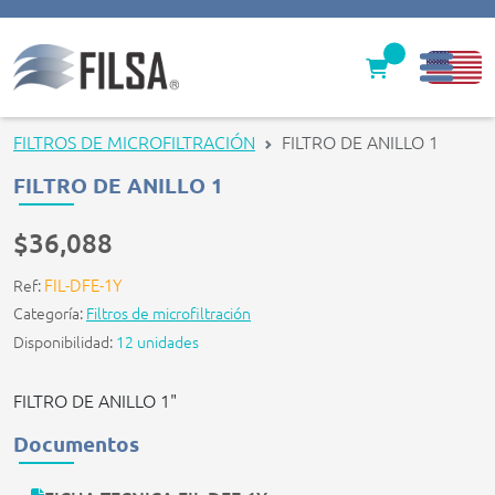
Inicio
FILTROS DE MICROFILTRACIÓN
FILTRO DE ANILLO 1
Nuestras Soluciones
FILTRO DE ANILLO 1
Productos
$36,088
Filter caps
FIL-DFE-1Y
Ref:
Categoría:
Filtros de microfiltración
Contáctenos
Disponibilidad:
12 unidades
gerencia@filsawater.com
FILTRO DE ANILLO 1"
Documentos
Login