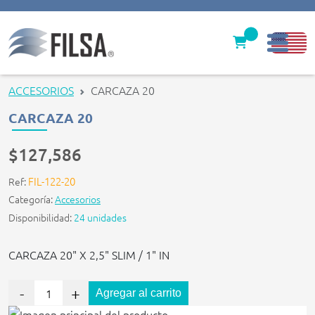
Inicio
ACCESORIOS
CARCAZA 20
Nuestras Soluciones
CARCAZA 20
Productos
$127,586
Filter caps
FIL-122-20
Ref:
Categoría:
Accesorios
Contáctenos
Disponibilidad:
24 unidades
gerencia@filsawater.com
CARCAZA 20" X 2,5" SLIM / 1" IN
Login
-
+
Agregar al carrito