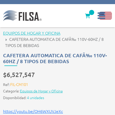
Inicio
EQUIPOS DE HOGAR Y OFICINA
CAFETERA AUTOMATICA DE CAFÃ‰ 110V-60HZ / 8
Nuestras Soluciones
TIPOS DE BEBIDAS
Productos
CAFETERA AUTOMATICA DE CAFÃ‰ 110V-
60HZ / 8 TIPOS DE BEBIDAS
Filter caps
$6,527,547
Contáctenos
FIL-CM101
Ref:
gerencia@filsawater.com
Categoría:
Equipos de Hogar y Oficina
Disponibilidad:
4 unidades
Login
https://youtu.be/OH6WXUVJeXc